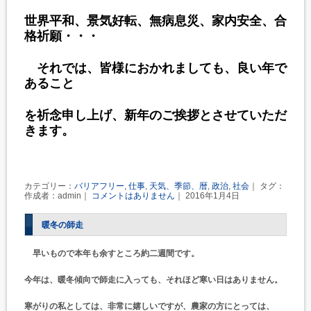
世界平和、景気好転、無病息災、家内安全、合
格祈願・・・
それでは、皆様におかれましても、良い年で
あること
を祈念申し上げ、新年のご挨拶とさせていただ
きます。
カテゴリー：
バリアフリー
,
仕事
,
天気、季節、暦
,
政治
,
社会
｜ タグ：
作成者：admin｜
コメントはありません
｜ 2016年1月4日
暖冬の師走
早いもので本年も余すところ約二週間です。
今年は、暖冬傾向で師走に入っても、それほど寒い日はありません。
寒がりの私としては、非常に嬉しいですが、農家の方にとっては、