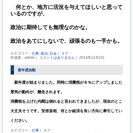
何とか、地方に活況を与えてほしいと思って
いるのですが、
政治に期待しても無理なのかな。
政治をあてにしないで、頑張るのも一手かも。
カテゴリー：
仕事
,
政治
,
社会
｜ タグ：
作成者：admin｜
コメントはありません
｜ 2014年12月2日
新年度始動
　新年度が始まりました。同時に消費税が８％にアップしました。

景気の動向が、懸念されます。

消費税を上げた内閣は倒れると言われてきましたが、現在のところ

大丈夫そうです。安倍首相、何とか経済を良い方向に牽引していって

ください。
カテゴリー：
仕事
｜ タグ：